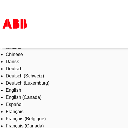
Select Language
Products & Solutions
Čeština
Industries
Chinese
Services
Dansk
About us
Deutsch
Where to buy
Deutsch (Schweiz)
Contact us
Deutsch (Luxemburg)
Careers
English
English (Canada)
Español
Français
Français (Belgique)
Français (Canada)