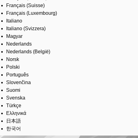
Français (Suisse)
Français (Luxembourg)
Italiano
Italiano (Svizzera)
Magyar
Nederlands
Nederlands (België)
Norsk
Polski
Português
Slovenčina
Suomi
Svenska
Türkçe
Ελληνικά
日本語
한국어