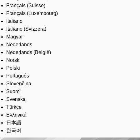
Français (Suisse)
Français (Luxembourg)
Italiano
Italiano (Svizzera)
Magyar
Nederlands
Nederlands (België)
Norsk
Polski
Português
Slovenčina
Suomi
Svenska
Türkçe
Ελληνικά
日本語
한국어