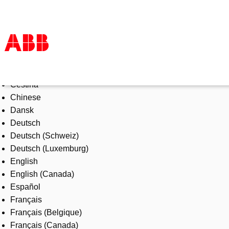
Select Language
Products & Solutions
Čeština
Industries
Chinese
Services
Dansk
About us
Deutsch
Where to buy
Deutsch (Schweiz)
Contact us
Deutsch (Luxemburg)
Careers
English
English (Canada)
Español
Français
Français (Belgique)
Français (Canada)