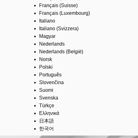
Français (Suisse)
Français (Luxembourg)
Italiano
Italiano (Svizzera)
Magyar
Nederlands
Nederlands (België)
Norsk
Polski
Português
Slovenčina
Suomi
Svenska
Türkçe
Ελληνικά
日本語
한국어