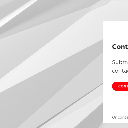
Cont
Submi
conta
CONT
Or cont