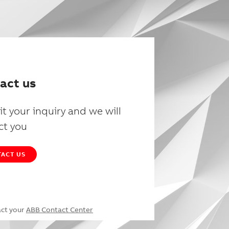
act us
t your inquiry and we will
ct you
ACT US
act your
ABB Contact Center