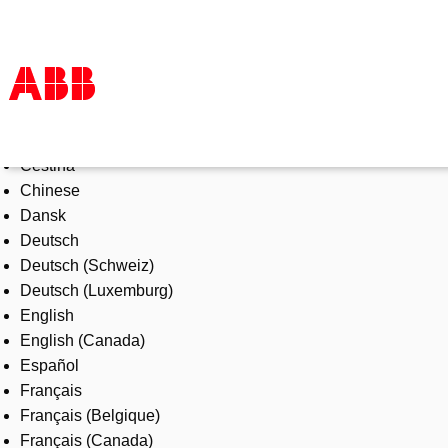
Select Language
Products & Solutions
Čeština
Industries
Chinese
Services
Dansk
About us
Deutsch
Where to buy
Deutsch (Schweiz)
Contact us
Deutsch (Luxemburg)
Careers
English
English (Canada)
Español
Français
Français (Belgique)
Français (Canada)