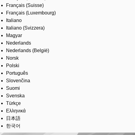
Français (Suisse)
Français (Luxembourg)
Italiano
Italiano (Svizzera)
Magyar
Nederlands
Nederlands (België)
Norsk
Polski
Português
Slovenčina
Suomi
Svenska
Türkçe
Ελληνικά
日本語
한국어