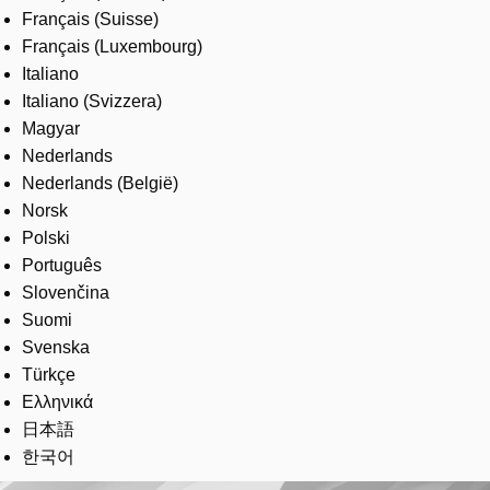
Français (Suisse)
Français (Luxembourg)
Italiano
Italiano (Svizzera)
Magyar
Nederlands
Nederlands (België)
Norsk
Polski
Português
Slovenčina
Suomi
Svenska
Türkçe
Ελληνικά
日本語
한국어