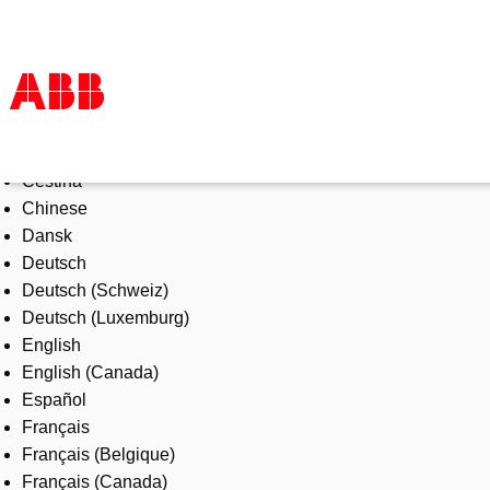
Select Language
Products & Solutions
Čeština
Industries
Chinese
Services
Dansk
About us
Deutsch
Where to buy
Deutsch (Schweiz)
Contact us
Deutsch (Luxemburg)
Careers
English
English (Canada)
Español
Français
Français (Belgique)
Français (Canada)