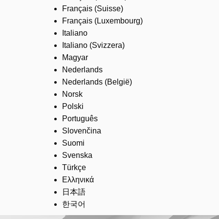
Français (Suisse)
Français (Luxembourg)
Italiano
Italiano (Svizzera)
Magyar
Nederlands
Nederlands (België)
Norsk
Polski
Português
Slovenčina
Suomi
Svenska
Türkçe
Ελληνικά
日本語
한국어