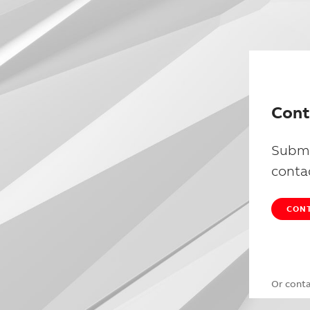
Cont
Submi
conta
CONT
Or cont