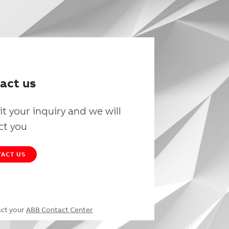
act us
t your inquiry and we will
ct you
ACT US
act your
ABB Contact Center