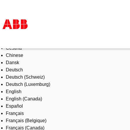
Select Language
Products & Solutions
Čeština
Industries
Chinese
Services
Dansk
About us
Deutsch
Where to buy
Deutsch (Schweiz)
Contact us
Deutsch (Luxemburg)
Careers
English
English (Canada)
Español
Français
Français (Belgique)
Français (Canada)