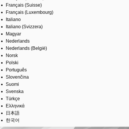
Français (Suisse)
Français (Luxembourg)
Italiano
Italiano (Svizzera)
Magyar
Nederlands
Nederlands (België)
Norsk
Polski
Português
Slovenčina
Suomi
Svenska
Türkçe
Ελληνικά
日本語
한국어