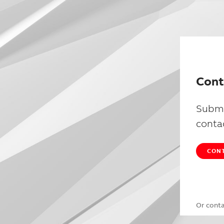
Cont
Submi
conta
CONT
Or cont