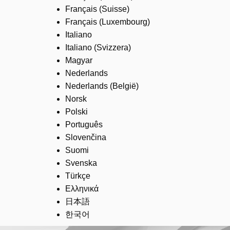
Français (Suisse)
Français (Luxembourg)
Italiano
Italiano (Svizzera)
Magyar
Nederlands
Nederlands (België)
Norsk
Polski
Português
Slovenčina
Suomi
Svenska
Türkçe
Ελληνικά
日本語
한국어