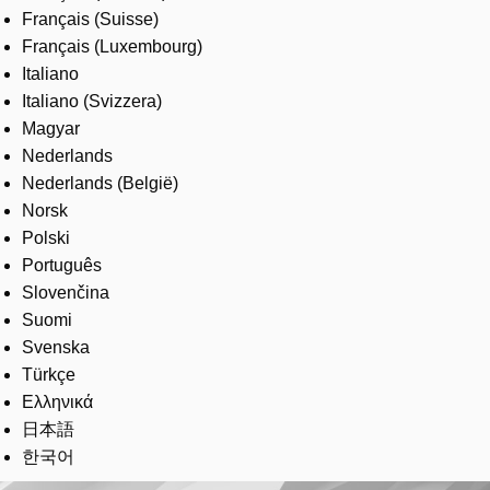
Français (Suisse)
Français (Luxembourg)
Italiano
Italiano (Svizzera)
Magyar
Nederlands
Nederlands (België)
Norsk
Polski
Português
Slovenčina
Suomi
Svenska
Türkçe
Ελληνικά
日本語
한국어