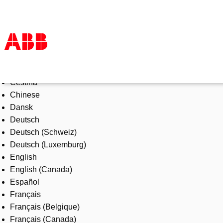
Select Language
Products & Solutions
Čeština
Industries
Chinese
Services
Dansk
About us
Deutsch
Where to buy
Deutsch (Schweiz)
Contact us
Deutsch (Luxemburg)
Careers
English
English (Canada)
Español
Français
Français (Belgique)
Français (Canada)