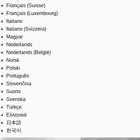
Français (Suisse)
Français (Luxembourg)
Italiano
Italiano (Svizzera)
Magyar
Nederlands
Nederlands (België)
Norsk
Polski
Português
Slovenčina
Suomi
Svenska
Türkçe
Ελληνικά
日本語
한국어