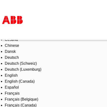
Select Language
Products & Solutions
Čeština
Industries
Chinese
Services
Dansk
About us
Deutsch
Where to buy
Deutsch (Schweiz)
Contact us
Deutsch (Luxemburg)
Careers
English
English (Canada)
Español
Français
Français (Belgique)
Français (Canada)