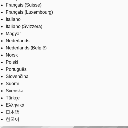
Français (Suisse)
Français (Luxembourg)
Italiano
Italiano (Svizzera)
Magyar
Nederlands
Nederlands (België)
Norsk
Polski
Português
Slovenčina
Suomi
Svenska
Türkçe
Ελληνικά
日本語
한국어