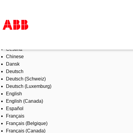
Select Language
Products & Solutions
Čeština
Industries
Chinese
Services
Dansk
About us
Deutsch
Where to buy
Deutsch (Schweiz)
Contact us
Deutsch (Luxemburg)
Careers
English
English (Canada)
Español
Français
Français (Belgique)
Français (Canada)