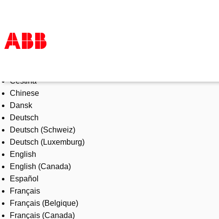
Select Language
Products & Solutions
Čeština
Industries
Chinese
Services
Dansk
About us
Deutsch
Where to buy
Deutsch (Schweiz)
Contact us
Deutsch (Luxemburg)
Careers
English
English (Canada)
Español
Français
Français (Belgique)
Français (Canada)