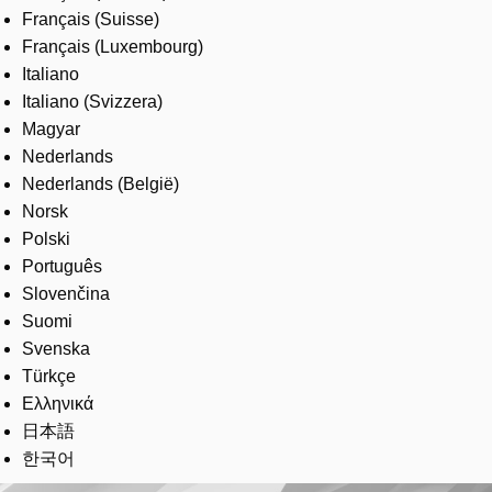
Français (Suisse)
Français (Luxembourg)
Italiano
Italiano (Svizzera)
Magyar
Nederlands
Nederlands (België)
Norsk
Polski
Português
Slovenčina
Suomi
Svenska
Türkçe
Ελληνικά
日本語
한국어