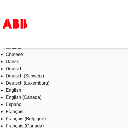
Select Language
Products & Solutions
Čeština
Industries
Chinese
Services
Dansk
About us
Deutsch
Where to buy
Deutsch (Schweiz)
Contact us
Deutsch (Luxemburg)
Careers
English
English (Canada)
Español
Français
Français (Belgique)
Français (Canada)