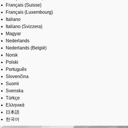
Français (Suisse)
Français (Luxembourg)
Italiano
Italiano (Svizzera)
Magyar
Nederlands
Nederlands (België)
Norsk
Polski
Português
Slovenčina
Suomi
Svenska
Türkçe
Ελληνικά
日本語
한국어