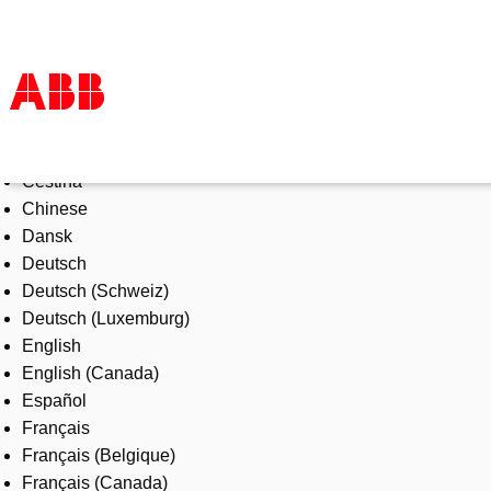
Select Language
Products & Solutions
Čeština
Industries
Chinese
Services
Dansk
About us
Deutsch
Where to buy
Deutsch (Schweiz)
Contact us
Deutsch (Luxemburg)
Careers
English
English (Canada)
Español
Français
Français (Belgique)
Français (Canada)