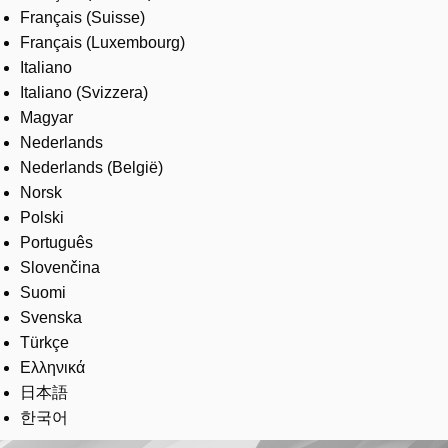
Français (Suisse)
Français (Luxembourg)
Italiano
Italiano (Svizzera)
Magyar
Nederlands
Nederlands (België)
Norsk
Polski
Português
Slovenčina
Suomi
Svenska
Türkçe
Ελληνικά
日本語
한국어