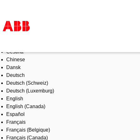
Select Language
Products & Solutions
Čeština
Industries
Chinese
Services
Dansk
About us
Deutsch
Where to buy
Deutsch (Schweiz)
Contact us
Deutsch (Luxemburg)
Careers
English
English (Canada)
Español
Français
Français (Belgique)
Français (Canada)