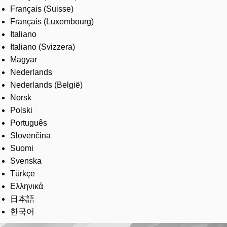
Français (Suisse)
Français (Luxembourg)
Italiano
Italiano (Svizzera)
Magyar
Nederlands
Nederlands (België)
Norsk
Polski
Português
Slovenčina
Suomi
Svenska
Türkçe
Ελληνικά
日本語
한국어