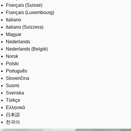
Français (Suisse)
Français (Luxembourg)
Italiano
Italiano (Svizzera)
Magyar
Nederlands
Nederlands (België)
Norsk
Polski
Português
Slovenčina
Suomi
Svenska
Türkçe
Ελληνικά
日本語
한국어