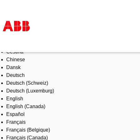
Select Language
Products & Solutions
Čeština
Industries
Chinese
Services
Dansk
About us
Deutsch
Where to buy
Deutsch (Schweiz)
Contact us
Deutsch (Luxemburg)
Careers
English
English (Canada)
Español
Français
Français (Belgique)
Français (Canada)