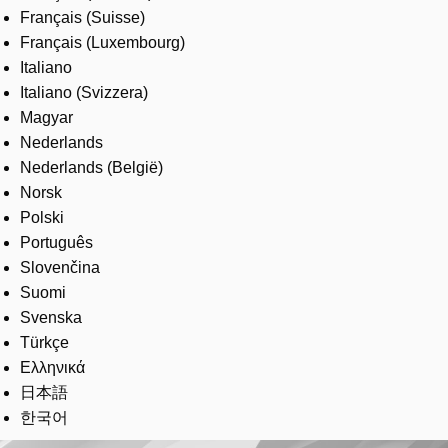
Français (Suisse)
Français (Luxembourg)
Italiano
Italiano (Svizzera)
Magyar
Nederlands
Nederlands (België)
Norsk
Polski
Português
Slovenčina
Suomi
Svenska
Türkçe
Ελληνικά
日本語
한국어