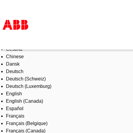
Select Language
Products & Solutions
Čeština
Industries
Chinese
Services
Dansk
About us
Deutsch
Where to buy
Deutsch (Schweiz)
Contact us
Deutsch (Luxemburg)
Careers
English
English (Canada)
Español
Français
Français (Belgique)
Français (Canada)