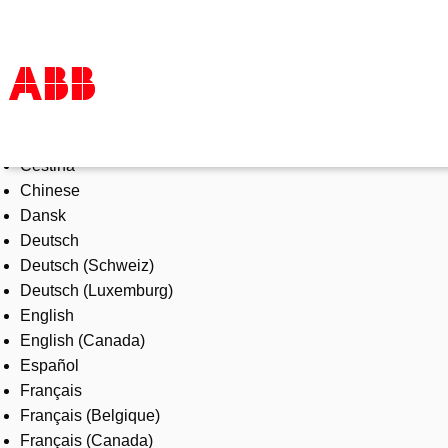
Select Language
Products & Solutions
Čeština
Industries
Chinese
Services
Dansk
About us
Deutsch
Where to buy
Deutsch (Schweiz)
Contact us
Deutsch (Luxemburg)
Careers
English
English (Canada)
Español
Français
Français (Belgique)
Français (Canada)