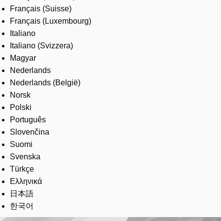
Français (Suisse)
Français (Luxembourg)
Italiano
Italiano (Svizzera)
Magyar
Nederlands
Nederlands (België)
Norsk
Polski
Português
Slovenčina
Suomi
Svenska
Türkçe
Ελληνικά
日本語
한국어