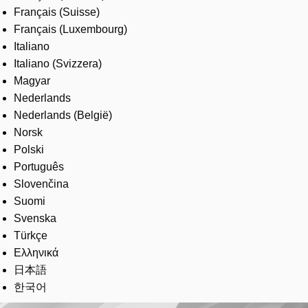
Français (Suisse)
Français (Luxembourg)
Italiano
Italiano (Svizzera)
Magyar
Nederlands
Nederlands (België)
Norsk
Polski
Português
Slovenčina
Suomi
Svenska
Türkçe
Ελληνικά
日本語
한국어