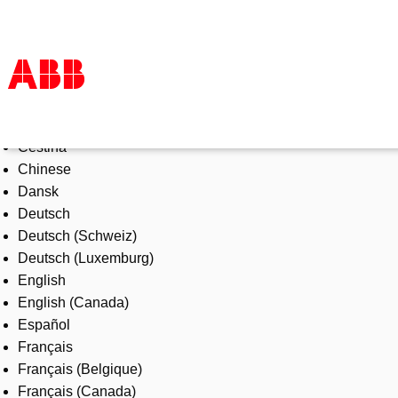
Select Language
Products & Solutions
Čeština
Industries
Chinese
Services
Dansk
About us
Deutsch
Where to buy
Deutsch (Schweiz)
Contact us
Deutsch (Luxemburg)
Careers
English
English (Canada)
Español
Français
Français (Belgique)
Français (Canada)