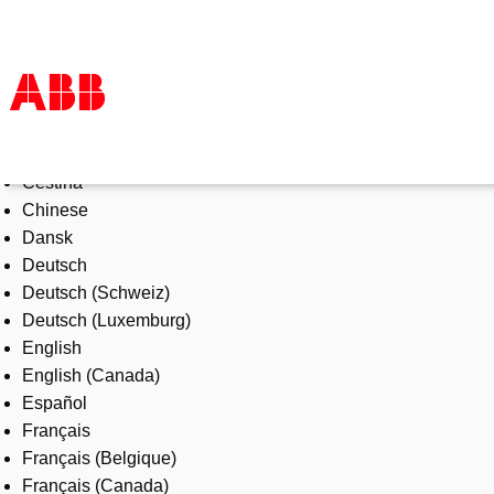
Select Language
Products & Solutions
Čeština
Industries
Chinese
Services
Dansk
About us
Deutsch
Where to buy
Deutsch (Schweiz)
Contact us
Deutsch (Luxemburg)
Careers
English
English (Canada)
Español
Français
Français (Belgique)
Français (Canada)