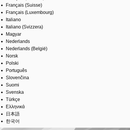
Français (Suisse)
Français (Luxembourg)
Italiano
Italiano (Svizzera)
Magyar
Nederlands
Nederlands (België)
Norsk
Polski
Português
Slovenčina
Suomi
Svenska
Türkçe
Ελληνικά
日本語
한국어