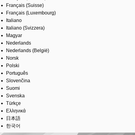
Français (Suisse)
Français (Luxembourg)
Italiano
Italiano (Svizzera)
Magyar
Nederlands
Nederlands (België)
Norsk
Polski
Português
Slovenčina
Suomi
Svenska
Türkçe
Ελληνικά
日本語
한국어