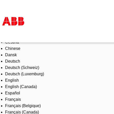
Select Language
Products & Solutions
Čeština
Industries
Chinese
Services
Dansk
About us
Deutsch
Where to buy
Deutsch (Schweiz)
Contact us
Deutsch (Luxemburg)
Careers
English
English (Canada)
Español
Français
Français (Belgique)
Français (Canada)