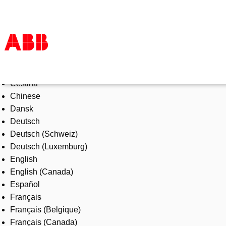
Select Language
Products & Solutions
Čeština
Industries
Chinese
Services
Dansk
About us
Deutsch
Where to buy
Deutsch (Schweiz)
Contact us
Deutsch (Luxemburg)
Careers
English
English (Canada)
Español
Français
Français (Belgique)
Français (Canada)