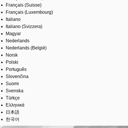
Français (Suisse)
Français (Luxembourg)
Italiano
Italiano (Svizzera)
Magyar
Nederlands
Nederlands (België)
Norsk
Polski
Português
Slovenčina
Suomi
Svenska
Türkçe
Ελληνικά
日本語
한국어