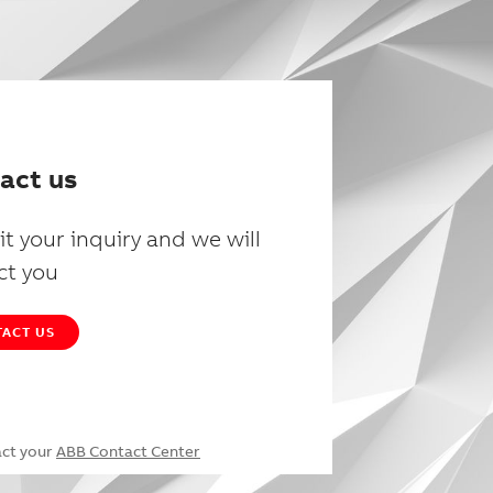
act us
t your inquiry and we will
ct you
ACT US
act your
ABB Contact Center