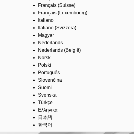
Français (Suisse)
Français (Luxembourg)
Italiano
Italiano (Svizzera)
Magyar
Nederlands
Nederlands (België)
Norsk
Polski
Português
Slovenčina
Suomi
Svenska
Türkçe
Ελληνικά
日本語
한국어