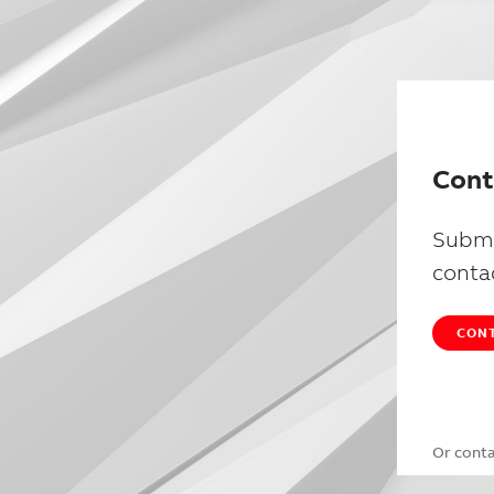
Cont
Submi
conta
CONT
Or cont