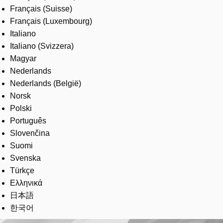
Français (Suisse)
Français (Luxembourg)
Italiano
Italiano (Svizzera)
Magyar
Nederlands
Nederlands (België)
Norsk
Polski
Português
Slovenčina
Suomi
Svenska
Türkçe
Ελληνικά
日本語
한국어