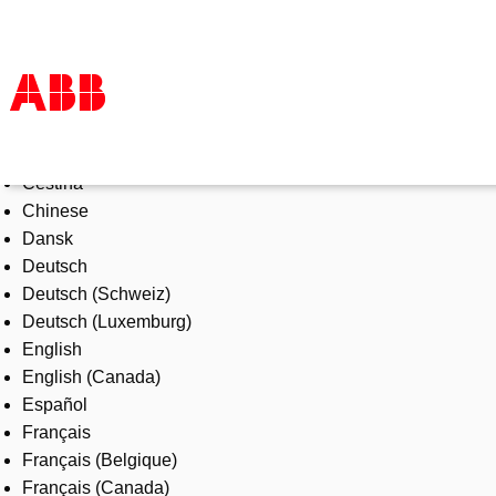
Select Language
Products & Solutions
Čeština
Industries
Chinese
Services
Dansk
About us
Deutsch
Where to buy
Deutsch (Schweiz)
Contact us
Deutsch (Luxemburg)
Careers
English
English (Canada)
Español
Français
Français (Belgique)
Français (Canada)