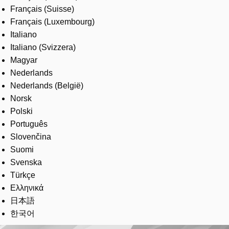
Français (Suisse)
Français (Luxembourg)
Italiano
Italiano (Svizzera)
Magyar
Nederlands
Nederlands (België)
Norsk
Polski
Português
Slovenčina
Suomi
Svenska
Türkçe
Ελληνικά
日本語
한국어