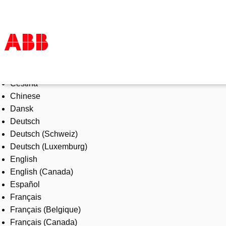
Select Language
Products & Solutions
Čeština
Industries
Chinese
Services
Dansk
About us
Deutsch
Where to buy
Deutsch (Schweiz)
Contact us
Deutsch (Luxemburg)
Careers
English
English (Canada)
Español
Français
Français (Belgique)
Français (Canada)