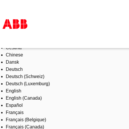
Select Language
Products & Solutions
Čeština
Industries
Chinese
Services
Dansk
About us
Deutsch
Where to buy
Deutsch (Schweiz)
Contact us
Deutsch (Luxemburg)
Careers
English
English (Canada)
Español
Français
Français (Belgique)
Français (Canada)