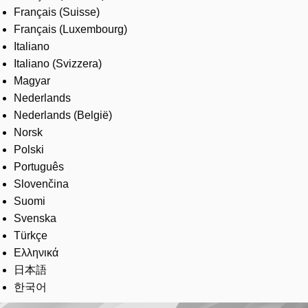
Français (Suisse)
Français (Luxembourg)
Italiano
Italiano (Svizzera)
Magyar
Nederlands
Nederlands (België)
Norsk
Polski
Português
Slovenčina
Suomi
Svenska
Türkçe
Ελληνικά
日本語
한국어