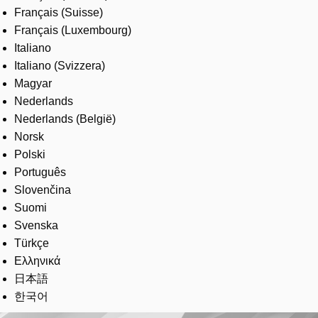
Français (Suisse)
Français (Luxembourg)
Italiano
Italiano (Svizzera)
Magyar
Nederlands
Nederlands (België)
Norsk
Polski
Português
Slovenčina
Suomi
Svenska
Türkçe
Ελληνικά
日本語
한국어