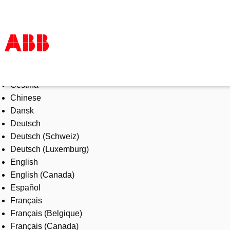
Select Language
Products & Solutions
Čeština
Industries
Chinese
Services
Dansk
About us
Deutsch
Where to buy
Deutsch (Schweiz)
Contact us
Deutsch (Luxemburg)
Careers
English
English (Canada)
Español
Français
Français (Belgique)
Français (Canada)