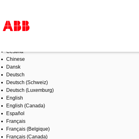
Select Language
Products & Solutions
Čeština
Industries
Chinese
Services
Dansk
About us
Deutsch
Where to buy
Deutsch (Schweiz)
Contact us
Deutsch (Luxemburg)
Careers
English
English (Canada)
Español
Français
Français (Belgique)
Français (Canada)