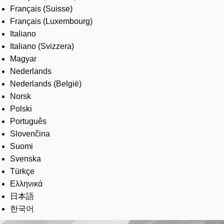
Français (Suisse)
Français (Luxembourg)
Italiano
Italiano (Svizzera)
Magyar
Nederlands
Nederlands (België)
Norsk
Polski
Português
Slovenčina
Suomi
Svenska
Türkçe
Ελληνικά
日本語
한국어