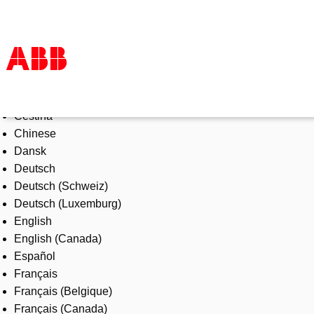
Select Language
Products & Solutions
Čeština
Industries
Chinese
Services
Dansk
About us
Deutsch
Where to buy
Deutsch (Schweiz)
Contact us
Deutsch (Luxemburg)
Careers
English
English (Canada)
Español
Français
Français (Belgique)
Français (Canada)