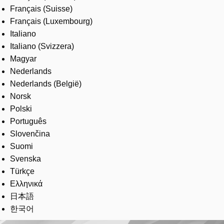
Français (Suisse)
Français (Luxembourg)
Italiano
Italiano (Svizzera)
Magyar
Nederlands
Nederlands (België)
Norsk
Polski
Português
Slovenčina
Suomi
Svenska
Türkçe
Ελληνικά
日本語
한국어