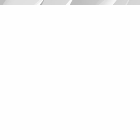
Suggestions
Products
See more products
Shopping list preview
0