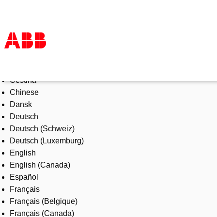
Select Language
Produkte und Leistungen
Čeština
Branchenlösungen
Chinese
Service
Dansk
Über uns
Deutsch
Vertriebspartner finden
Deutsch (Schweiz)
Kontakt
Deutsch (Luxemburg)
Karriere
English
English (Canada)
Español
Français
Français (Belgique)
Français (Canada)