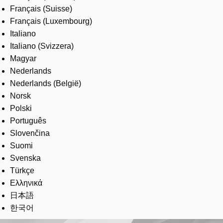
Français (Suisse)
Français (Luxembourg)
Italiano
Italiano (Svizzera)
Magyar
Nederlands
Nederlands (België)
Norsk
Polski
Português
Slovenčina
Suomi
Svenska
Türkçe
Ελληνικά
日本語
한국어