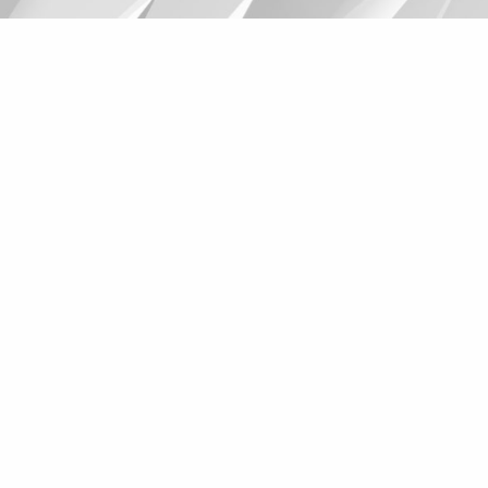
Suggestions
Products
See more products
Shopping list preview
0