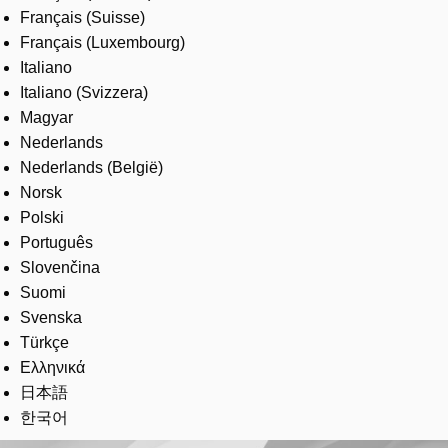
Français (Suisse)
Français (Luxembourg)
Italiano
Italiano (Svizzera)
Magyar
Nederlands
Nederlands (België)
Norsk
Polski
Português
Slovenčina
Suomi
Svenska
Türkçe
Ελληνικά
日本語
한국어