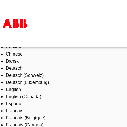
Select Language
Produkte und Leistungen
Čeština
Branchenlösungen
Chinese
Service
Dansk
Über uns
Deutsch
Vertriebspartner finden
Deutsch (Schweiz)
Kontakt
Deutsch (Luxemburg)
Karriere
English
English (Canada)
Español
Français
Français (Belgique)
Français (Canada)