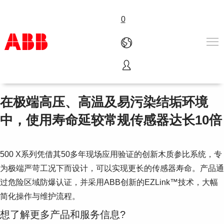
0
500 X系列模拟pH/ORP传感器
产品和解决方案
行业
在极端高压、高温及易污染结垢环境
服务
中，使用寿命延较常规传感器达长10倍
关于ABB
Where to buy
联系我们
500 X系列凭借其50多年现场应用验证的创新木质参比系统，专
职业
为极端严苛工况下而设计，可以实现更长的传感器寿命。产品通
过危险区域防爆认证，并采用ABB创新的EZLink™技术，大幅
简化操作与维护流程。
想了解更多产品和服务信息?