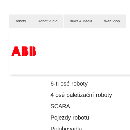
Robots
RobotStudio
News & Media
WebShop
Produktové specifikace
Velké roboty pro zvýšení rychlosti a flexibility při manipulaci s materiálem
Produkty
Nabídka A-Z
6-ti osé roboty
Služby
O nás
4 osé paletizační roboty
Where to buy
Kontakt
SCARA
Kariéra
Pojezdy robotů
Polohovadla