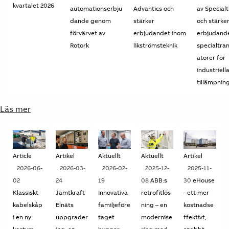
kvartalet 2026
automationserbju
Advantics och
av Special
dande genom
stärker
och stärke
förvärvet av
erbjudandet inom
erbjudande
Rotork
likströmsteknik
specialtra
atorer för
industriell
tillämpnin
Läs mer
Article
Artikel
Aktuellt
Aktuellt
Artikel
2026-06-
2026-03-
2026-02-
2025-12-
2025-11-
02
24
19
08
ABB:s
30
eHouse
Klassiskt
Jämtkraft
Innovativa
retrofitlös
- ett mer
kabelskåp
Elnäts
familjeföre
ning – en
kostnadse
i en ny
uppgrader
taget
modernise
ffektivt,