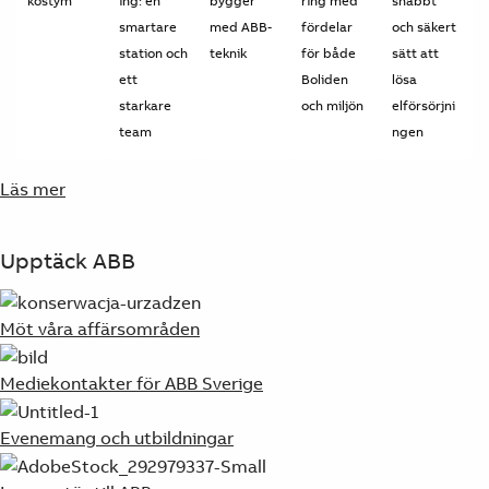
kostym
ing: en
bygger
ring med
snabbt
smartare
med ABB-
fördelar
och säkert
station och
teknik
för både
sätt att
ett
Boliden
lösa
starkare
och miljön
elförsörjni
team
ngen
Läs mer
Upptäck ABB
Möt våra affärsområden
Mediekontakter för ABB Sverige
Evenemang och utbildningar