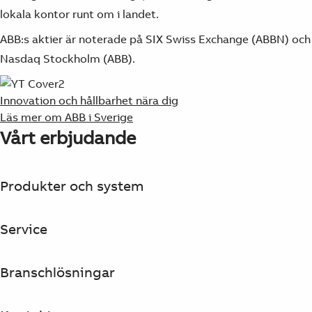
Products
lokala kontor runt om i landet.
See more products
ABB:s aktier är noterade på SIX Swiss Exchange (ABBN) och
Shopping list preview
Nasdaq Stockholm (ABB).
0
Innovation och hållbarhet nära dig
Läs mer om ABB i Sverige
Vårt erbjudande
Produkter och system
Service
Branschlösningar