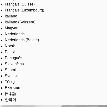
Français (Suisse)
Français (Luxembourg)
Italiano
Italiano (Svizzera)
Magyar
Nederlands
Nederlands (België)
Norsk
Polski
Português
Slovenčina
Suomi
Svenska
Türkçe
Ελληνικά
日本語
한국어