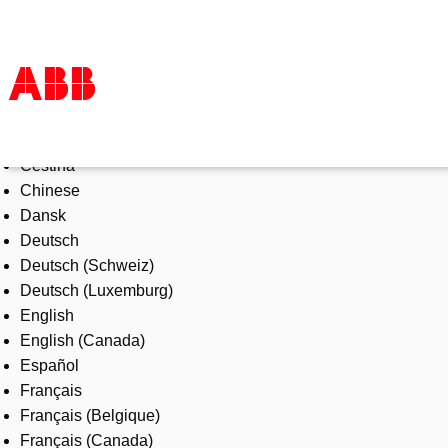
Select Language
Products & Solutions
Čeština
Industries
Chinese
Services
Dansk
About us
Deutsch
Where to buy
Deutsch (Schweiz)
Contact us
Deutsch (Luxemburg)
Careers
English
English (Canada)
Español
Français
Français (Belgique)
Français (Canada)