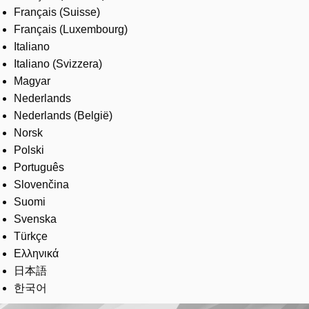
Français (Suisse)
Français (Luxembourg)
Italiano
Italiano (Svizzera)
Magyar
Nederlands
Nederlands (België)
Norsk
Polski
Português
Slovenčina
Suomi
Svenska
Türkçe
Ελληνικά
日本語
한국어