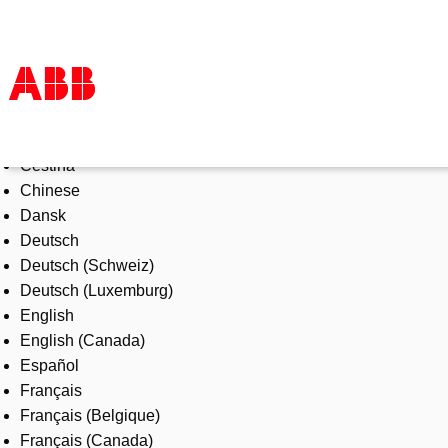
Select Language
Products & Solutions
Čeština
Industries
Chinese
Services
Dansk
About us
Deutsch
Where to buy
Deutsch (Schweiz)
Contact us
Deutsch (Luxemburg)
Careers
English
English (Canada)
Español
Français
Français (Belgique)
Français (Canada)