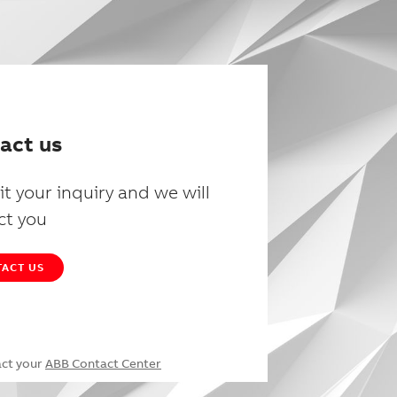
act us
t your inquiry and we will
ct you
ACT US
act your
ABB Contact Center