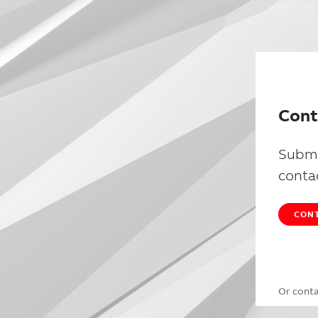
Cont
Submi
conta
CONT
Or cont