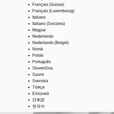
Français (Suisse)
Français (Luxembourg)
Italiano
Italiano (Svizzera)
Magyar
Nederlands
Nederlands (België)
Norsk
Polski
Português
Slovenčina
Suomi
Svenska
Türkçe
Ελληνικά
日本語
한국어