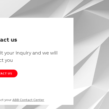
act us
t your inquiry and we will
ct you
ACT US
act your
ABB Contact Center