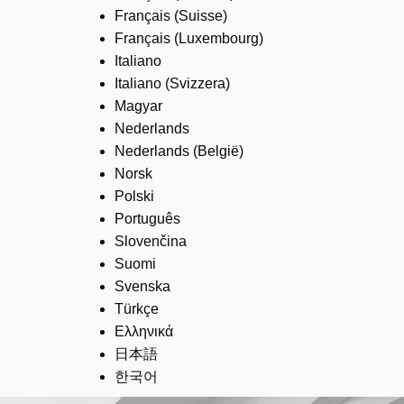
Français (Suisse)
Français (Luxembourg)
Italiano
Italiano (Svizzera)
Magyar
Nederlands
Nederlands (België)
Norsk
Polski
Português
Slovenčina
Suomi
Svenska
Türkçe
Ελληνικά
日本語
한국어