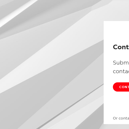
Cont
Submi
conta
CONT
Or cont