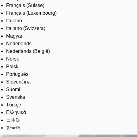
Français (Suisse)
Français (Luxembourg)
Italiano
Italiano (Svizzera)
Magyar
Nederlands
Nederlands (België)
Norsk
Polski
Português
Slovenčina
Suomi
Svenska
Türkçe
Ελληνικά
日本語
한국어