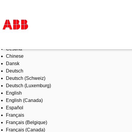
Select Language
Products & Solutions
Čeština
Industries
Chinese
Services
Dansk
About us
Deutsch
Where to buy
Deutsch (Schweiz)
Contact us
Deutsch (Luxemburg)
Careers
English
English (Canada)
Español
Français
Français (Belgique)
Français (Canada)