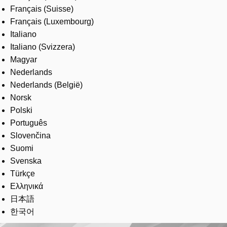
Français (Suisse)
Français (Luxembourg)
Italiano
Italiano (Svizzera)
Magyar
Nederlands
Nederlands (België)
Norsk
Polski
Português
Slovenčina
Suomi
Svenska
Türkçe
Ελληνικά
日本語
한국어