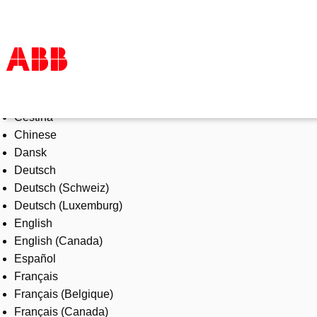
Select Language
Products & Solutions
Čeština
Industries
Chinese
Services
Dansk
About us
Deutsch
Where to buy
Deutsch (Schweiz)
Contact us
Deutsch (Luxemburg)
Careers
English
English (Canada)
Español
Français
Français (Belgique)
Français (Canada)