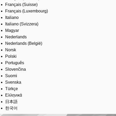
Français (Suisse)
Français (Luxembourg)
Italiano
Italiano (Svizzera)
Magyar
Nederlands
Nederlands (België)
Norsk
Polski
Português
Slovenčina
Suomi
Svenska
Türkçe
Ελληνικά
日本語
한국어