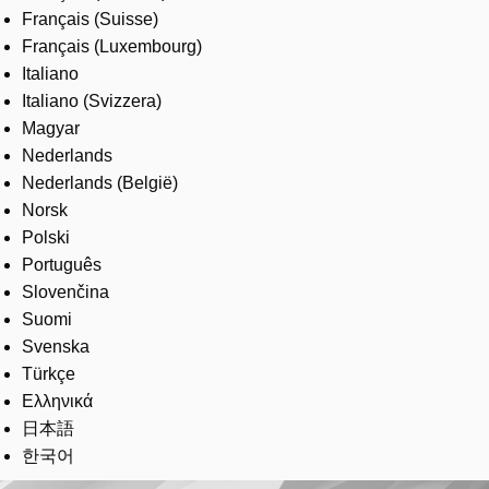
Français (Suisse)
Français (Luxembourg)
Italiano
Italiano (Svizzera)
Magyar
Nederlands
Nederlands (België)
Norsk
Polski
Português
Slovenčina
Suomi
Svenska
Türkçe
Ελληνικά
日本語
한국어