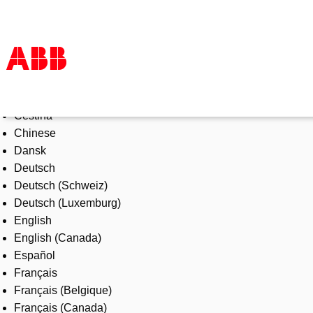
Select Language
Products & Solutions
Čeština
Industries
Chinese
Services
Dansk
About us
Deutsch
Where to buy
Deutsch (Schweiz)
Contact us
Deutsch (Luxemburg)
Careers
English
English (Canada)
Español
Français
Français (Belgique)
Français (Canada)