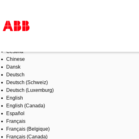
Select Language
Products & Solutions
Čeština
Industries
Chinese
Services
Dansk
About us
Deutsch
Where to buy
Deutsch (Schweiz)
Contact us
Deutsch (Luxemburg)
Careers
English
English (Canada)
Español
Français
Français (Belgique)
Français (Canada)