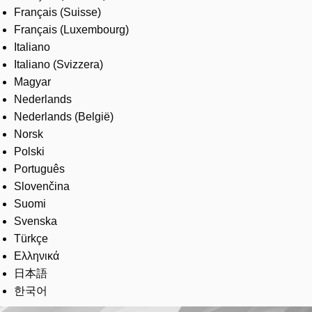
Français (Suisse)
Français (Luxembourg)
Italiano
Italiano (Svizzera)
Magyar
Nederlands
Nederlands (België)
Norsk
Polski
Português
Slovenčina
Suomi
Svenska
Türkçe
Ελληνικά
日本語
한국어