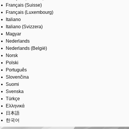
Français (Suisse)
Français (Luxembourg)
Italiano
Italiano (Svizzera)
Magyar
Nederlands
Nederlands (België)
Norsk
Polski
Português
Slovenčina
Suomi
Svenska
Türkçe
Ελληνικά
日本語
한국어