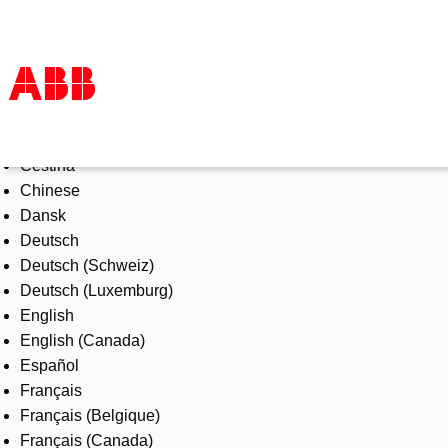
Select Language
Products & Solutions
Čeština
Industries
Chinese
Services
Dansk
About us
Deutsch
Where to buy
Deutsch (Schweiz)
Contact us
Deutsch (Luxemburg)
Careers
English
English (Canada)
Español
Français
Français (Belgique)
Français (Canada)