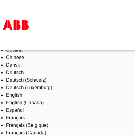
Select Language
Products & Solutions
Čeština
Industries
Chinese
Services
Dansk
About us
Deutsch
Where to buy
Deutsch (Schweiz)
Contact us
Deutsch (Luxemburg)
Careers
English
English (Canada)
Español
Français
Français (Belgique)
Français (Canada)