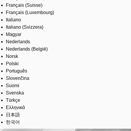
Français (Suisse)
Français (Luxembourg)
Italiano
Italiano (Svizzera)
Magyar
Nederlands
Nederlands (België)
Norsk
Polski
Português
Slovenčina
Suomi
Svenska
Türkçe
Ελληνικά
日本語
한국어