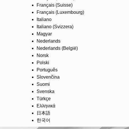
Français (Suisse)
Français (Luxembourg)
Italiano
Italiano (Svizzera)
Magyar
Nederlands
Nederlands (België)
Norsk
Polski
Português
Slovenčina
Suomi
Svenska
Türkçe
Ελληνικά
日本語
한국어