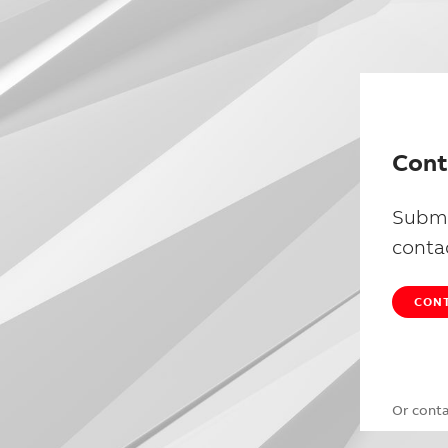
Cont
Submi
conta
CONT
Or cont