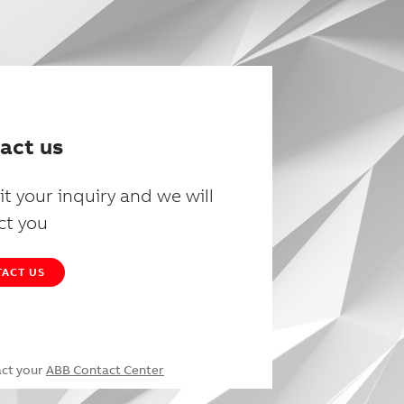
act us
t your inquiry and we will
ct you
ACT US
act your
ABB Contact Center