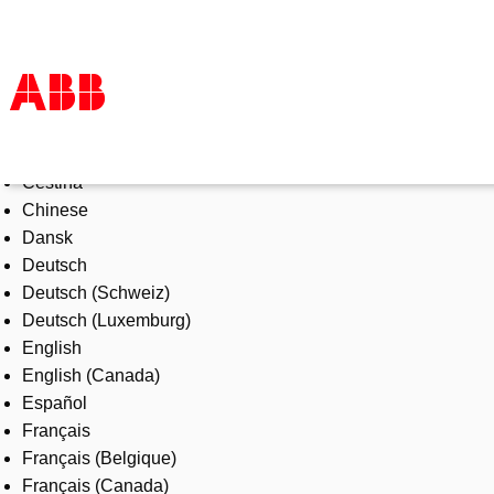
Select Language
Products & Solutions
Čeština
Industries
Chinese
Services
Dansk
About us
Deutsch
Where to buy
Deutsch (Schweiz)
Contact us
Deutsch (Luxemburg)
Careers
English
English (Canada)
Español
Français
Français (Belgique)
Français (Canada)