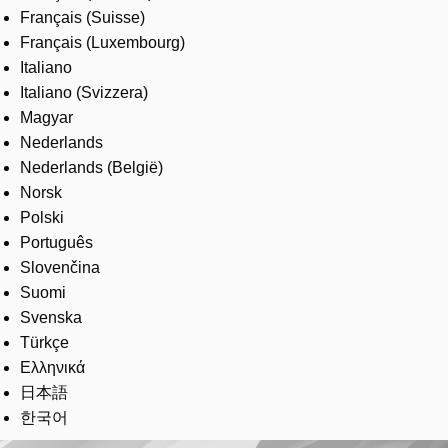
Français (Suisse)
Français (Luxembourg)
Italiano
Italiano (Svizzera)
Magyar
Nederlands
Nederlands (België)
Norsk
Polski
Português
Slovenčina
Suomi
Svenska
Türkçe
Ελληνικά
日本語
한국어