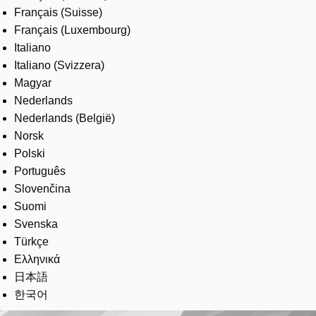
Français (Suisse)
Français (Luxembourg)
Italiano
Italiano (Svizzera)
Magyar
Nederlands
Nederlands (België)
Norsk
Polski
Português
Slovenčina
Suomi
Svenska
Türkçe
Ελληνικά
日本語
한국어