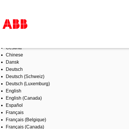
Select Language
Products & Solutions
Čeština
Industries
Chinese
Services
Dansk
About us
Deutsch
Where to buy
Deutsch (Schweiz)
Contact us
Deutsch (Luxemburg)
Careers
English
English (Canada)
Español
Français
Français (Belgique)
Français (Canada)