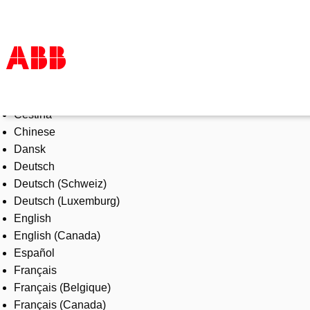
Select Language
Products & Solutions
Čeština
Industries
Chinese
Services
Dansk
About us
Deutsch
Where to buy
Deutsch (Schweiz)
Contact us
Deutsch (Luxemburg)
Careers
English
English (Canada)
Español
Français
Français (Belgique)
Français (Canada)