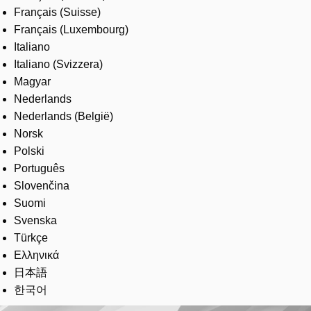
Français (Suisse)
Français (Luxembourg)
Italiano
Italiano (Svizzera)
Magyar
Nederlands
Nederlands (België)
Norsk
Polski
Português
Slovenčina
Suomi
Svenska
Türkçe
Ελληνικά
日本語
한국어