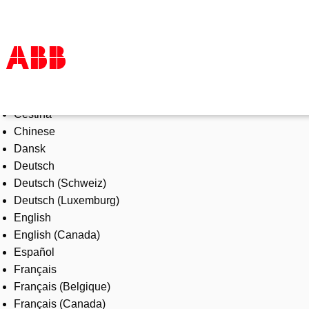
Select Language
Products & Solutions
Čeština
Industries
Chinese
Services
Dansk
About us
Deutsch
Where to buy
Deutsch (Schweiz)
Contact us
Deutsch (Luxemburg)
Careers
English
English (Canada)
Español
Français
Français (Belgique)
Français (Canada)