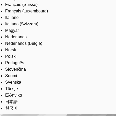
Français (Suisse)
Français (Luxembourg)
Italiano
Italiano (Svizzera)
Magyar
Nederlands
Nederlands (België)
Norsk
Polski
Português
Slovenčina
Suomi
Svenska
Türkçe
Ελληνικά
日本語
한국어